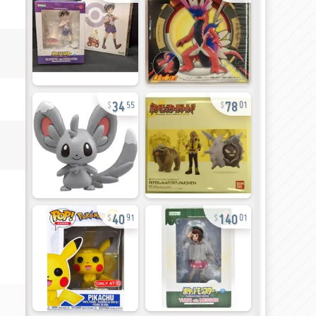
34
78
55
01
40
140
91
01