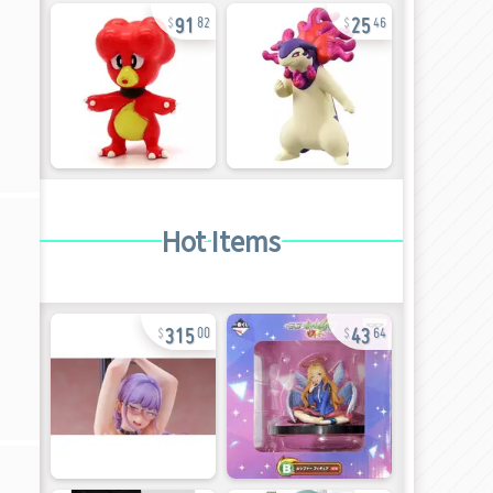
91
25
82
46
Hot Items
315
43
00
64