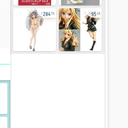
284
95
55
46