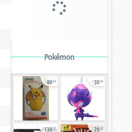
Pokémon
80
30
01
91
130
29
01
01