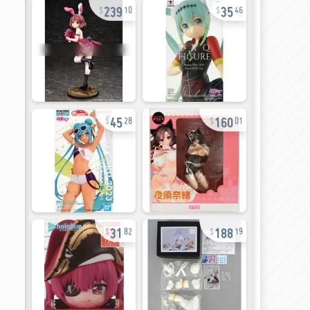
239
35
10
46
45
160
28
01
31
188
82
19