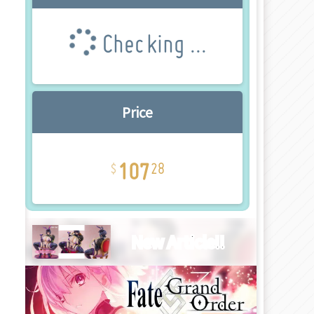
Checking ...
Price
107
28
New Article!!