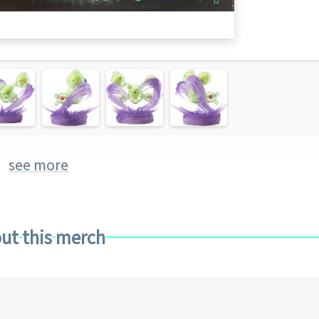
see more
ケモン (Brand)
ut this merch