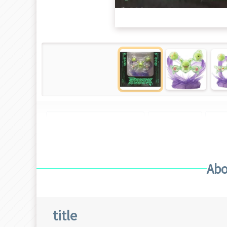
Figure of "Pokémon"
Pokémon
ポ
Abo
title